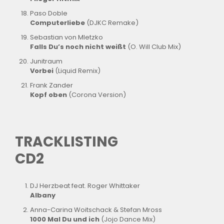
Paso Doble
Computerliebe
(DJKC Remake)
Sebastian von Mletzko
Falls Du’s noch nicht weißt
(O. Will Club Mix)
Junitraum
Vorbei
(Liquid Remix)
Frank Zander
Kopf oben
(Corona Version)
TRACKLISTING
CD2
DJ Herzbeat feat. Roger Whittaker
Albany
Anna-Carina Woitschack & Stefan Mross
1000 Mal Du und ich
(Jojo Dance Mix)