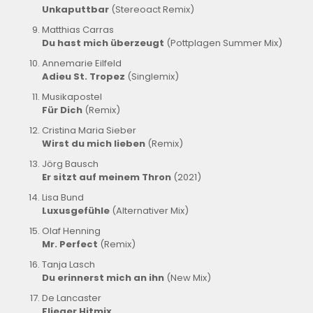
Unkaputtbar
(Stereoact Remix)
Matthias Carras
Du hast mich überzeugt
(Pottplagen Summer Mix)
Annemarie Eilfeld
Adieu St. Tropez
(Singlemix)
Musikapostel
Für Dich
(Remix)
Cristina Maria Sieber
Wirst du mich lieben
(Remix)
Jörg Bausch
Er sitzt auf meinem Thron
(2021)
Lisa Bund
Luxusgefühle
(Alternativer Mix)
Olaf Henning
Mr. Perfect
(Remix)
Tanja Lasch
Du erinnerst mich an ihn
(New Mix)
De Lancaster
Flieger Hitmix