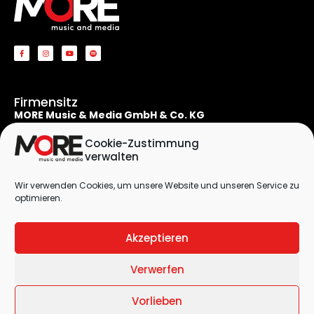
Firmensitz
MORE Music & Media GmbH & Co. KG
Apostelnstraße 19
50667 Köln
Cookie-Zustimmung
Deutschland
verwalten
Rechtliches
Wir verwenden Cookies, um unsere Website und unseren Service zu
Kontaktformular
optimieren.
Impressum
Datenschutzerklärung
Akzeptieren
Cookie-Richtlinie (EU)
Verwerfen
© 2026 by
MORE Music & Media GmbH & Co. KG
| All Rights Reserved
Vorlieben
| Designed by
DieAgentur.Design