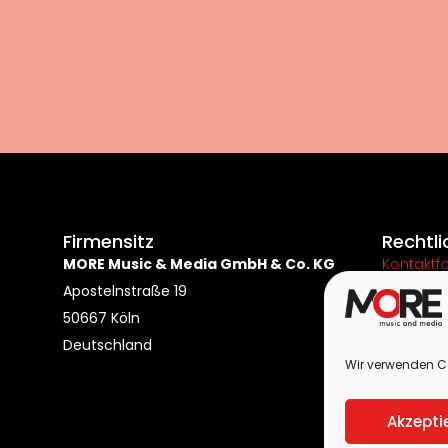
Firmensitz
Rechtli
MORE Music & Media GmbH & Co. KG
Kontaktf
Apostelnstraße 19
Impress
50667 Köln
Datensch
Deutschland
Cookie-Ri
Wir verwenden Co
Akzepti