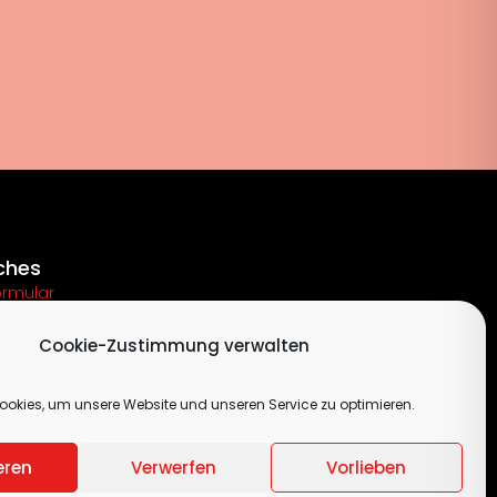
ches
ormular
um
Cookie-Zustimmung verwalten
utzerklärung
chtlinie (EU)
okies, um unsere Website und unseren Service zu optimieren.
eren
Verwerfen
Vorlieben