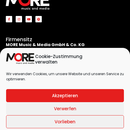
Firmensitz
MORE Music & Media GmbH & Co. KG
Apostelnstraße 19
50667 Köln
Cookie-Zustimmung
Deutschland
verwalten
Rechtliches
Wir verwenden Cookies, um unsere Website und unseren Service zu
Kontaktformular
optimieren.
Impressum
Datenschutzerklärung
Akzeptieren
Cookie-Richtlinie (EU)
Verwerfen
© 2026 by
MORE Music & Media GmbH & Co. KG
| All Rights Reserved
Vorlieben
| Designed by
DieAgentur.Design