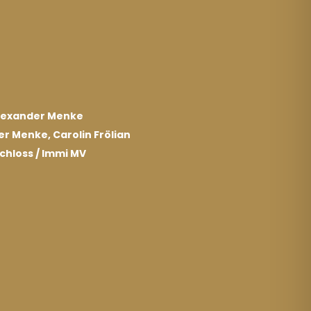
Alexander Menke
r Menke, Carolin Frölian
chloss / Immi MV