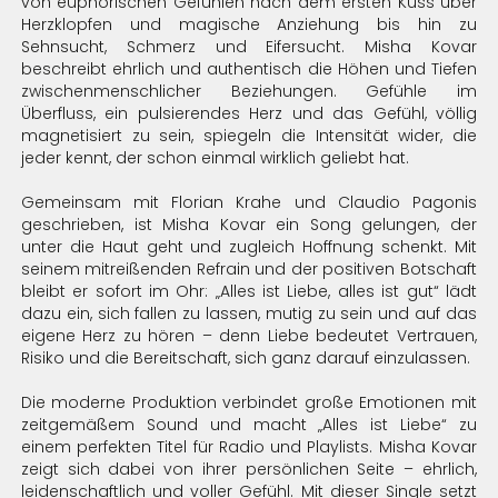
von euphorischen Gefühlen nach dem ersten Kuss über
Herzklopfen und magische Anziehung bis hin zu
Sehnsucht, Schmerz und Eifersucht. Misha Kovar
beschreibt ehrlich und authentisch die Höhen und Tiefen
zwischenmenschlicher Beziehungen. Gefühle im
Überfluss, ein pulsierendes Herz und das Gefühl, völlig
magnetisiert zu sein, spiegeln die Intensität wider, die
jeder kennt, der schon einmal wirklich geliebt hat.
Gemeinsam mit Florian Krahe und Claudio Pagonis
geschrieben, ist Misha Kovar ein Song gelungen, der
unter die Haut geht und zugleich Hoffnung schenkt. Mit
seinem mitreißenden Refrain und der positiven Botschaft
bleibt er sofort im Ohr: „Alles ist Liebe, alles ist gut“ lädt
dazu ein, sich fallen zu lassen, mutig zu sein und auf das
eigene Herz zu hören – denn Liebe bedeutet Vertrauen,
Risiko und die Bereitschaft, sich ganz darauf einzulassen.
Die moderne Produktion verbindet große Emotionen mit
zeitgemäßem Sound und macht „Alles ist Liebe“ zu
einem perfekten Titel für Radio und Playlists. Misha Kovar
zeigt sich dabei von ihrer persönlichen Seite – ehrlich,
leidenschaftlich und voller Gefühl. Mit dieser Single setzt