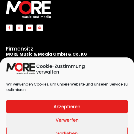
Firmensitz
MORE Music & Media GmbH & Co. KG
Apostelnstraße 19
50667 Köln
Cookie-Zustimmung
Deutschland
verwalten
Rechtliches
Wir verwenden Cookies, um unsere Website und unseren Service zu
Kontaktformular
optimieren.
Impressum
Datenschutzerklärung
Akzeptieren
Cookie-Richtlinie (EU)
Verwerfen
© 2026 by
MORE Music & Media GmbH & Co. KG
| All Rights Reserved
Vorlieben