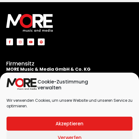
Firmensitz
MORE Music & Media GmbH & Co. KG
Apostelnstraße 19
50667 Köln
Cookie-Zustimmung
Deutschland
verwalten
Rechtliches
Wir verwenden Cookies, um unsere Website und unseren Service zu
Kontaktformular
optimieren.
Impressum
Datenschutzerklärung
Akzeptieren
Cookie-Richtlinie (EU)
Verwerfen