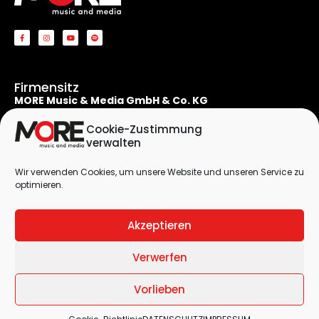
Firmensitz
MORE Music & Media GmbH & Co. KG
Apostelnstraße 19
50667 Köln
Cookie-Zustimmung
Deutschland
verwalten
Rechtliches
Wir verwenden Cookies, um unsere Website und unseren Service zu
Kontaktformular
optimieren.
Impressum
Datenschutzerklärung
Akzeptieren
Cookie-Richtlinie (EU)
Verwerfen
© 2026 by
MORE Music & Media GmbH & Co. KG
| All Rights Reserved
Vorlieben
| Designed by
DieAgentur.Design
Impressum
|
Datenschutzerklärung
|
Cookie-Richtlinien (EU)