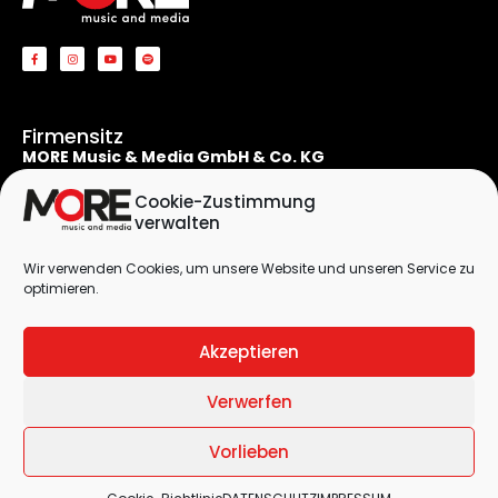
Firmensitz
MORE Music & Media GmbH & Co. KG
Apostelnstraße 19
50667 Köln
Cookie-Zustimmung
Deutschland
verwalten
Rechtliches
Wir verwenden Cookies, um unsere Website und unseren Service zu
Kontaktformular
optimieren.
Impressum
Datenschutzerklärung
Akzeptieren
Cookie-Richtlinie (EU)
Verwerfen
© 2026 by
MORE Music & Media GmbH & Co. KG
| All Rights Reserved
Vorlieben
| Designed by
DieAgentur.Design
Impressum
|
Datenschutzerklärung
|
Cookie-Richtlinien (EU)