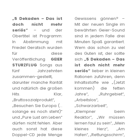
„5 Dekaden – Das ist
Gewissens gönnen? –
doch nicht mehr
Mit der neuen Single im
seriös“
– und der
bewährten Geier-Sound
Obertitel ist Programm:
sind in jedem Falle drei
In Abstimmung mit
Minuten Spaß garantiert.
Friedel Geratsch wurden
Wem das schon zu viel
für diese
des Guten ist, der sollte
Veröffentlichung
GEIER
sich
„5 Dekaden – Das
STURZFLUG
Songs aus
ist doch nicht mehr
fünf Jahrzehnten
seriös“
lieber in kleinen
zusammen-gestellt,
Rationen zuführen, denn
darunter manche Rarität
Inhaltsstoffe wie „(Jetzt
und natürlich die großen
kommen) die fetten
Hits. Klar,
Jahre“, „Ruhrgebiet“,
„Bruttosozialprodukt“,
„Arbeitslos“,
„Besuchen Sie Europa (…
„Schwarzarbeit“,
solange es noch steht)“
„Klempner beim
und „Pure Lust am Leben“
Reaktor“, „Wir müssen
dürfen nicht fehlen. Aber
lernen faul zu sein“, „Mein
auch sonst hat diese
kleines Herz“, „Am
Doppel-CD jede Menge
Hafen“, „Rettungsschirm“,