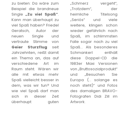
zu bieten: Da wäre zum
„Schmerz vergeht“,
Beispiel die brandneue
„Trotzdem“, der
Single
„Zu viel Spaß“
.
heimliche Titelsong
Kann man überhaupt zu
„Seriös“ und viele
viel Spaß haben? Friedel
weitere, klingen schon
Geratsch, Autor der
wieder gefährlich nach
neuen Single und
Spaß, im schlimmsten
vertraute Stimme von
Falle sogar nach zu viel
Geier Sturzflug
seit
Spaß… Als besonderes
Jahrzehnten, reißt damit
Schmankerl enthält
ein Thema an, das auf
diese Doppel-CD die
verschiedene Art im
1983er Maxi Versionen
Raum steht. Wären wir
von „Bruttosozialprodukt“
alle mit etwas mehr
und „Besuchen Sie
Spaß vielleicht besser in
Europa (… solange es
dem, was wir tun? Und
noch steht)“ und Fotos
wie viel Spaß darf man
des damaligen BRAVO-
sich in dieser Zeit
Fotografen Didi Zill im
überhaupt guten
Artwork.